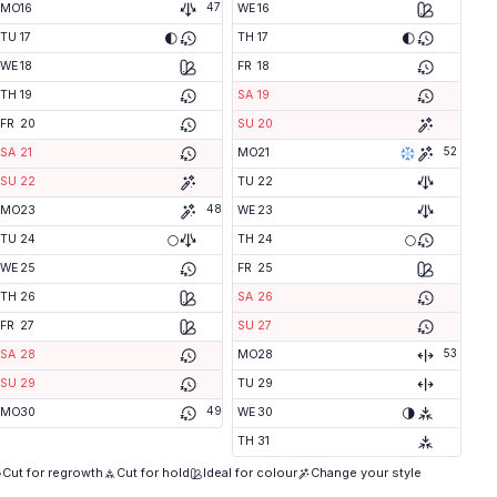
47
MO
16
WE
16
🌓
🌓
TU
17
TH
17
WE
18
FR
18
TH
19
SA
19
FR
20
SU
20
52
SA
21
MO
21
SU
22
TU
22
48
MO
23
WE
23
🌕
🌕
TU
24
TH
24
WE
25
FR
25
TH
26
SA
26
FR
27
SU
27
53
SA
28
MO
28
SU
29
TU
29
49
🌗
MO
30
WE
30
TH
31
Cut for regrowth
Cut for hold
Ideal for colour
Change your style