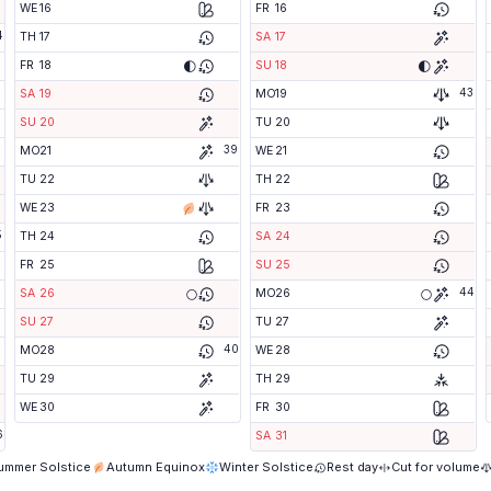
WE
16
FR
16
4
TH
17
SA
17
🌓
🌓
FR
18
SU
18
43
SA
19
MO
19
SU
20
TU
20
39
MO
21
WE
21
TU
22
TH
22
WE
23
FR
23
5
TH
24
SA
24
FR
25
SU
25
44
🌕
🌕
SA
26
MO
26
SU
27
TU
27
40
MO
28
WE
28
TU
29
TH
29
WE
30
FR
30
6
SA
31
ummer Solstice
Autumn Equinox
Winter Solstice
Rest day
Cut for volume