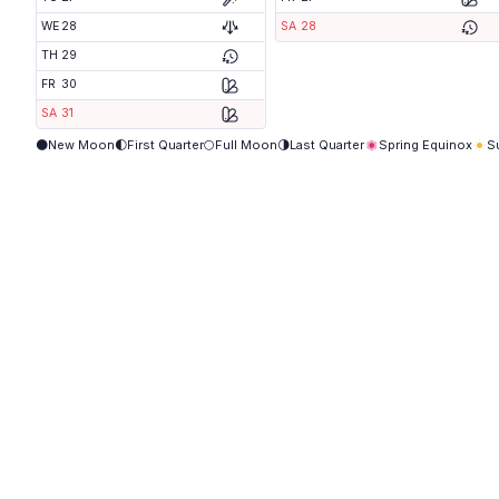
WE
28
SA
28
TH
29
FR
30
SA
31
🌑
New Moon
🌓
First Quarter
🌕
Full Moon
🌗
Last Quarter
Spring Equinox
S