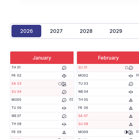
2026
2027
2028
2029
January
February
🌕
TH
01
SU
01
0
FR
02
MO
02
🌕
SA
03
TU
03
SU
04
WE
04
02
MO
05
TH
05
TU
06
FR
06
WE
07
SA
07
TH
08
SU
08
0
🌗
FR
09
MO
09