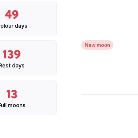
49
olour days
New moon
139
Rest days
13
Full moons