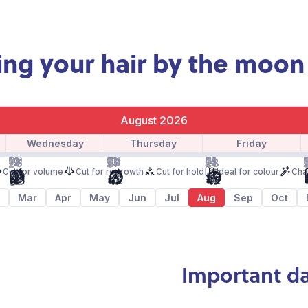
ing your hair by the moon
August 2026
Wednesday
Thursday
Friday
29
30
31
1
5
6
7
12
13
14
19
20
21
26
27
28
2
3
4
Cut for volume
Cut for regrowth
Cut for hold
Ideal for colour
Cha
Mar
Apr
May
Jun
Jul
Aug
Sep
Oct
Important da