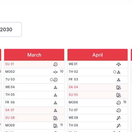
2030
March
April
SU
01
WE
01
6
10
🌕
MO
02
TH
02
🌕
TU
03
FR
03
WE
04
SA
04
TH
05
SU
05
15
FR
06
MO
06
SA
07
TU
07
SU
08
WE
08
7
11
MO
09
TH
09