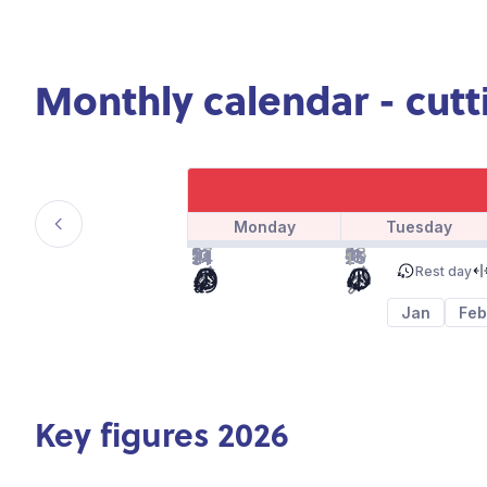
Monthly calendar - cutt
Monday
Tuesday
Previous
27
28
3
4
10
11
17
18
24
25
31
1
month
Rest day
Jan
Feb
Key figures 2026