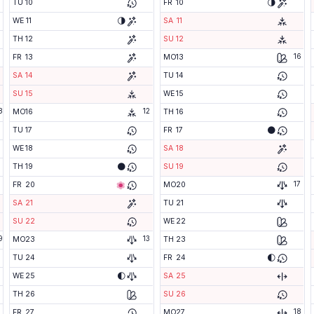
🌗
TU
10
FR
10
🌗
WE
11
SA
11
TH
12
SU
12
16
FR
13
MO
13
SA
14
TU
14
SU
15
WE
15
8
12
MO
16
TH
16
🌑
TU
17
FR
17
WE
18
SA
18
🌑
TH
19
SU
19
17
FR
20
MO
20
SA
21
TU
21
SU
22
WE
22
9
13
MO
23
TH
23
🌓
TU
24
FR
24
🌓
WE
25
SA
25
TH
26
SU
26
18
FR
27
MO
27