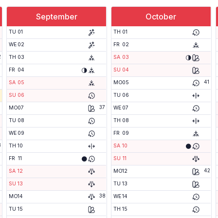
September
October
TU
01
TH
01
WE
02
FR
02
2
🌗
TH
03
SA
03
🌗
FR
04
SU
04
41
SA
05
MO
05
SU
06
TU
06
37
MO
07
WE
07
TU
08
TH
08
WE
09
FR
09
3
🌑
TH
10
SA
10
🌑
FR
11
SU
11
42
SA
12
MO
12
SU
13
TU
13
38
MO
14
WE
14
TU
15
TH
15