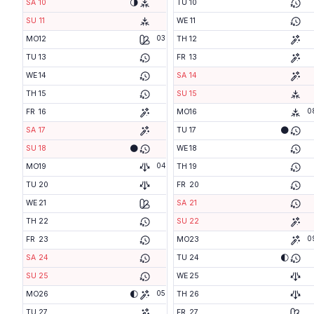
🌗
SA
10
TU
10
SU
11
WE
11
03
MO
12
TH
12
TU
13
FR
13
WE
14
SA
14
TH
15
SU
15
0
FR
16
MO
16
🌑
SA
17
TU
17
🌑
SU
18
WE
18
04
MO
19
TH
19
TU
20
FR
20
WE
21
SA
21
TH
22
SU
22
0
FR
23
MO
23
🌓
SA
24
TU
24
SU
25
WE
25
05
🌓
MO
26
TH
26
TU
27
FR
27