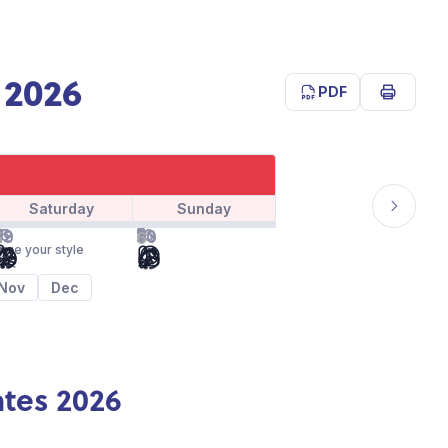
 2026
PDF
Print
Saturday
Sunday
Next
2
8
9
15
16
22
23
29
30
5
6
month
nge your style
Nov
Dec
tes 2026