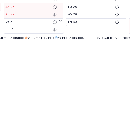
SA
28
TU
28
SU
29
WE
29
14
MO
30
TH
30
TU
31
ummer Solstice
Autumn Equinox
Winter Solstice
Rest day
Cut for volume