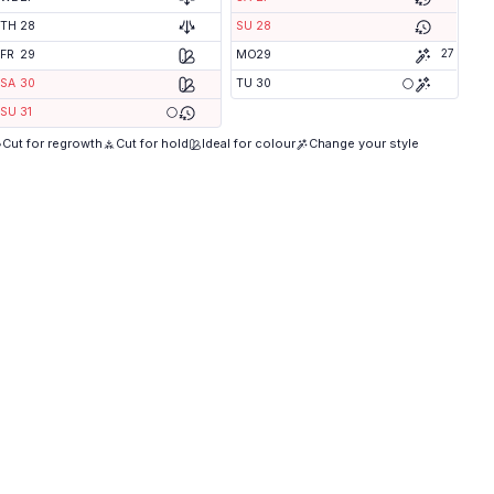
TH
28
SU
28
27
FR
29
MO
29
🌕
SA
30
TU
30
🌕
SU
31
Cut for regrowth
Cut for hold
Ideal for colour
Change your style