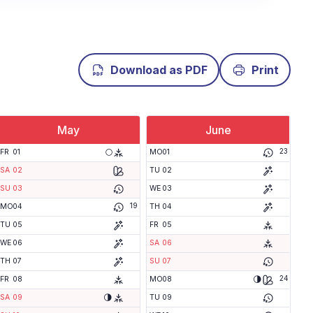
Download as PDF
Print
May
June
23
🌕
FR
01
MO
01
SA
02
TU
02
SU
03
WE
03
19
MO
04
TH
04
TU
05
FR
05
WE
06
SA
06
TH
07
SU
07
24
🌗
FR
08
MO
08
🌗
SA
09
TU
09