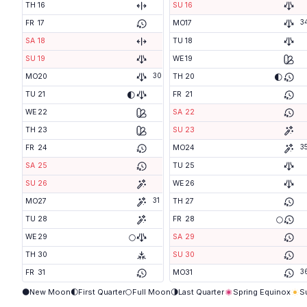
TH
16
SU
16
3
FR
17
MO
17
SA
18
TU
18
SU
19
WE
19
30
🌓
MO
20
TH
20
🌓
TU
21
FR
21
WE
22
SA
22
TH
23
SU
23
3
FR
24
MO
24
SA
25
TU
25
SU
26
WE
26
31
MO
27
TH
27
🌕
TU
28
FR
28
🌕
WE
29
SA
29
TH
30
SU
30
3
FR
31
MO
31
🌑
New Moon
🌓
First Quarter
🌕
Full Moon
🌗
Last Quarter
Spring Equinox
S