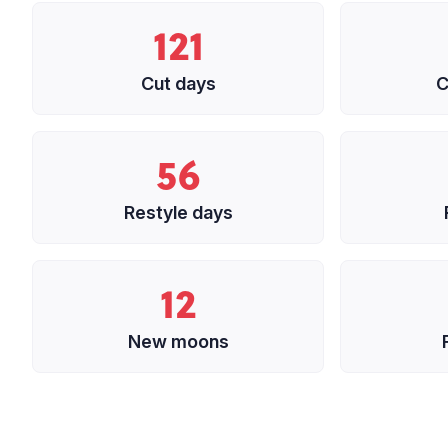
121
Cut days
C
56
Restyle days
12
New moons