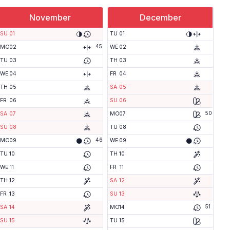
November
December
🌗
🌗
SU
01
TU
01
45
MO
02
WE
02
TU
03
TH
03
WE
04
FR
04
TH
05
SA
05
FR
06
SU
06
50
SA
07
MO
07
SU
08
TU
08
46
🌑
🌑
MO
09
WE
09
TU
10
TH
10
WE
11
FR
11
TH
12
SA
12
FR
13
SU
13
51
SA
14
MO
14
SU
15
TU
15