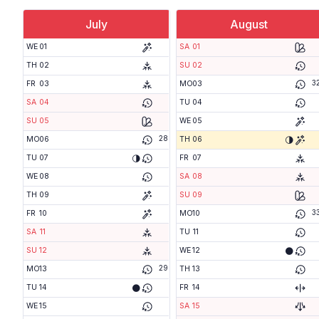
July
August
WE
01
SA
01
TH
02
SU
02
3
FR
03
MO
03
SA
04
TU
04
SU
05
WE
05
28
🌗
MO
06
TH
06
🌗
TU
07
FR
07
WE
08
SA
08
TH
09
SU
09
3
FR
10
MO
10
SA
11
TU
11
🌑
SU
12
WE
12
29
MO
13
TH
13
🌑
TU
14
FR
14
WE
15
SA
15