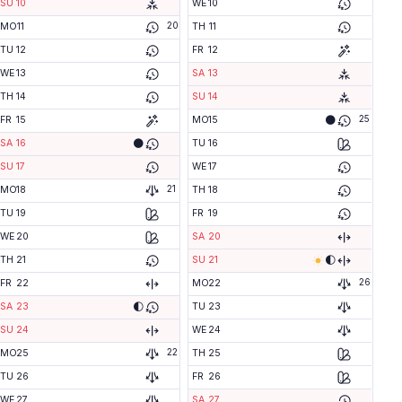
SU
10
WE
10
20
MO
11
TH
11
TU
12
FR
12
WE
13
SA
13
TH
14
SU
14
25
🌑
FR
15
MO
15
🌑
SA
16
TU
16
SU
17
WE
17
21
MO
18
TH
18
TU
19
FR
19
WE
20
SA
20
🌓
TH
21
SU
21
26
FR
22
MO
22
🌓
SA
23
TU
23
SU
24
WE
24
22
MO
25
TH
25
TU
26
FR
26
WE
27
SA
27